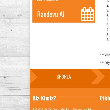
Randevu Al
***Yüz
***Diy
SPORLA
Biz Kimiz?
Etki
IED WELLNESS Spor Merkezi, Normal gelişim