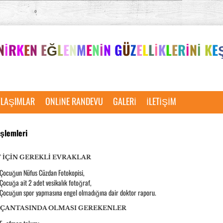
N
İ
R
K
E
N
E
Ğ
L
E
N
M
E
N
İ
N
G
Ü
Z
E
L
L
İ
K
L
E
R
İ
N
İ
K
E
YLAŞIMLAR
ONLINE RANDEVU
GALERI
İLETIŞIM
İşlemleri
T İÇİN GEREKLİ EVRAKLAR
Çocuğun Nüfus Cüzdan Fotokopisi,
Çocuğa ait 2 adet vesikalık fotoğraf,
Çocuğun spor yapmasına engel olmadığına dair doktor raporu.
 ÇANTASINDA OLMASI GEREKENLER