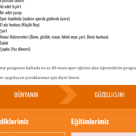
Eşofman takımı
İki adet tişört
Bir adet çorap
Spor Ayakkabı (sadece sporda giyilmek üzere)
El yüz havlusu (Küçük Boy)
Şort
Havuz Malzemeleri (Bone, gözlük, mayo, bikini veya şort, Deniz havlusu)
Suluk
Şapka (Yaz dönemi)
me programı haftada en az 20 seans spor eğitimi alan öğrencilerin progr
et uygulayan çocuklarımız için diyet listesi.
DÜNYANIN
GÜZELLİĞİNİ
nliklerimiz
Eğitimlerimiz