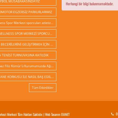
YBOL MÜSABAKASINDAYIZ
Herhangi bir bilgi bulunmamaktadır.
OMOTOR EGZERSİZ PARKURLARIMIZ
Wellness Spor Merkezi sporcuları atletizm çalışmalarına başladılar
İED WELLNESS SPOR MERKEZİ SPORCULARI
SPOR BECERİLERİNİ GELİŞTİRMEK İÇİN BAHÇE PARKURLARIMIZ HAZIR
 TENİSİ TURNUVASINA KATILDIK
Sihirbaz Filiz Kömür'ü Kurumumuzda Ağırladık
HASTANE KORKUSU İLE NASIL BAŞ EDİLİR
Tüm Etkinlikler
0
kezi Merkezi Tüm Hakları Saklıdır. |
Web Tasarım
ElitNET