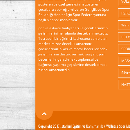
VOLE
gösteren ve özel gereksinim gösteren
çocuklara spor eğitimi veren Gençlik ve Spor
PSİK
Bakanlığı Herkes İçin Spor Federasyonuna
bağlı bir spor merkezidir.
por ve aktivite faaliyetleri ile çocuklarımızın
gelişimlerini her alanda desteklenmekteyiz.
Tecrübeli bir eğitimci kadrosuna sahip olan
merkezimizde öncelikli amacımız
çocuklarımızın kas ve motor becerilerindeki
gelişimlerine destek vermek, sosyal uyum
becerilerini geliştirmek , toplumsal ve
MASA
bağımsız yaşama geçişlerine destek olmak
birinci amacımızdır.
Copyright 2017 İstanbul Eğitim ve Danışmanlık / Wellness Spor Mer