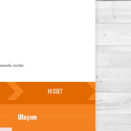
amında vardır.
HİSSET
Ulaşım