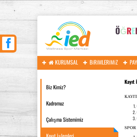
Ö
Ğ
R
E
KURUMSAL
BIRIMLERIMIZ
PA
Kayıt 
Biz Kimiz?
KAYI
Kadromuz
Çalışma Sistemimiz
SPOR
Kayıt İşlemleri