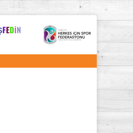
Ş
F
E
D
İ
N