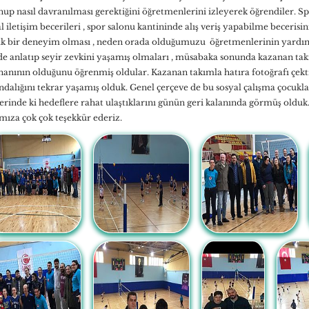
up nasıl davranılması gerektiğini öğretmenlerini izleyerek öğrendiler. Spo
l iletişim becerileri , spor salonu kantininde alış veriş yapabilme becerisini 
k bir deneyim olması , neden orada olduğumuzu öğretmenlerinin yardımı i
lde anlatıp seyir zevkini yaşamış olmaları , müsabaka sonunda kazanan ta
anının olduğunu öğrenmiş oldular. Kazanan takımla hatıra fotoğrafı çekti
ndalığını tekrar yaşamış olduk. Genel çerçeve de bu sosyal çalışma çocukl
erinde ki hedeflere rahat ulaştıklarını günün geri kalanında görmüş oldu
mıza çok çok teşekkür ederiz.