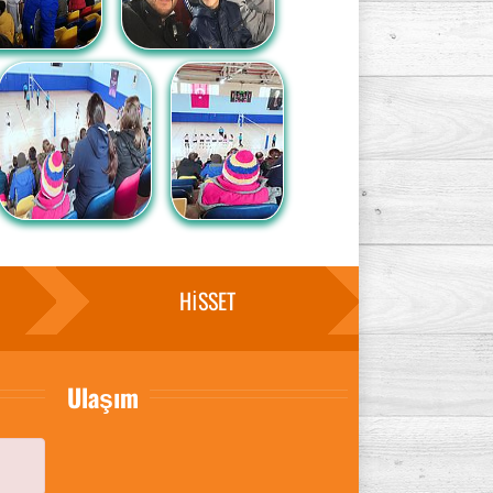
HİSSET
Ulaşım