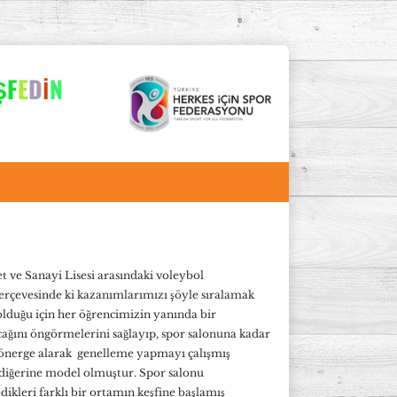
Ş
F
E
D
İ
N
 ve Sanayi Lisesi arasındaki voleybol
erçevesinde ki kazanımlarımızı şöyle sıralamak
olduğu için her öğrencimizin yanında bir
acağını öngörmelerini sağlayıp, spor salonuna kadar
yönerge alarak genelleme yapmayı çalışmış
 diğerine model olmuştur. Spor salonu
dikleri farklı bir ortamın keşfine başlamış