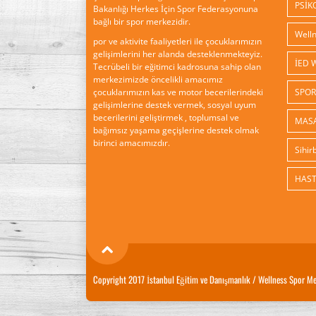
PSİK
Bakanlığı Herkes İçin Spor Federasyonuna
bağlı bir spor merkezidir.
por ve aktivite faaliyetleri ile çocuklarımızın
gelişimlerini her alanda desteklenmekteyiz.
Tecrübeli bir eğitimci kadrosuna sahip olan
merkezimizde öncelikli amacımız
çocuklarımızın kas ve motor becerilerindeki
gelişimlerine destek vermek, sosyal uyum
becerilerini geliştirmek , toplumsal ve
MASA
bağımsız yaşama geçişlerine destek olmak
birinci amacımızdır.
Copyright 2017 İstanbul Eğitim ve Danışmanlık / Wellness Spor Mer