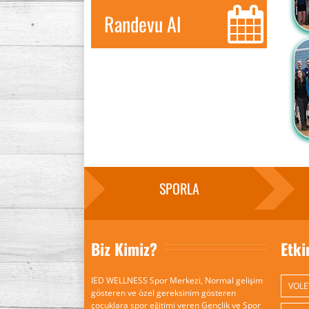
Randevu Al
SPORLA
Biz Kimiz?
Etki
IED WELLNESS Spor Merkezi, Normal gelişim
VOLE
gösteren ve özel gereksinim gösteren
çocuklara spor eğitimi veren Gençlik ve Spor