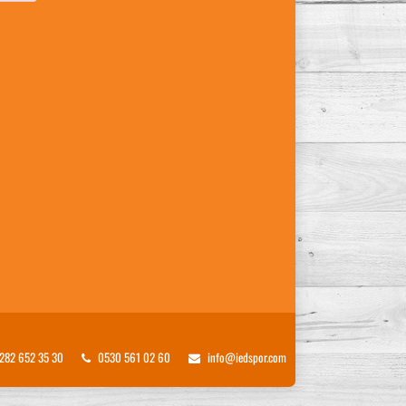
282 652 35 30
0530 561 02 60
info@iedspor.com