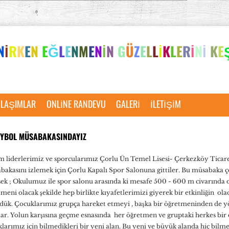
N
İ
R
K
E
N
E
Ğ
L
E
N
M
E
N
İ
N
G
Ü
Z
E
L
L
İ
K
L
E
R
İ
N
İ
K
E
YLAŞIMLAR
ONLINE RANDEVU
GALERI
İLETIŞIM
EYBOL MÜSABAKASINDAYIZ
m liderlerimiz ve sporcularımız Çorlu Ün Temel Lisesi- Çerkezköy Ticaret
bakasını izlemek için Çorlu Kapalı Spor Salonuna gittiler. Bu müsabaka ç
sek ; Okulumuz ile spor salonu arasında ki mesafe 500 - 600 m civarında 
meni olacak şekilde hep birlikte kıyafetlerimizi giyerek bir etkinliğin ol
dük. Çocuklarımız grupça hareket etmeyi , başka bir öğretmeninden de 
lar. Yolun karşısına geçme esnasında her öğretmen ve gruptaki herkes bir
larımız için bilmedikleri bir yeni alan. Bu yeni ve büyük alanda hiç bilme