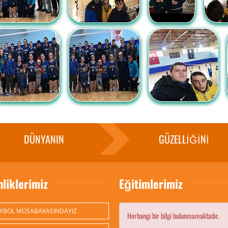
DÜNYANIN
GÜZELLİĞİNİ
nliklerimiz
Eğitimlerimiz
YBOL MÜSABAKASINDAYIZ
Herhangi bir bilgi bulunmamaktadır.