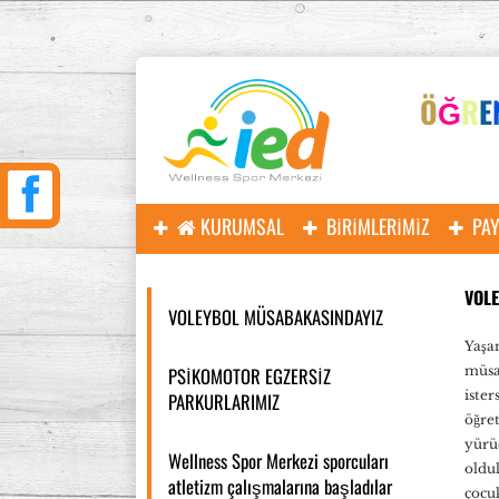
Ö
Ğ
R
E
KURUMSAL
BIRIMLERIMIZ
PA
VOL
VOLEYBOL MÜSABAKASINDAYIZ
Yaşa
PSİKOMOTOR EGZERSİZ
müsa
ister
PARKURLARIMIZ
öğret
yürü
Wellness Spor Merkezi sporcuları
oldu
atletizm çalışmalarına başladılar
çocuk