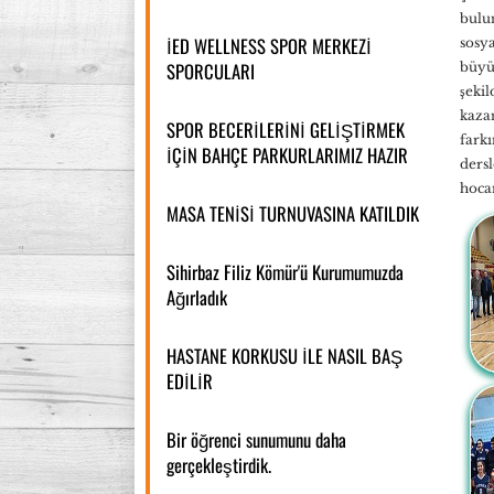
bulun
İED WELLNESS SPOR MERKEZİ
sosya
SPORCULARI
büyü
şeki
kazan
SPOR BECERİLERİNİ GELİŞTİRMEK
farkı
İÇİN BAHÇE PARKURLARIMIZ HAZIR
dersl
hoca
MASA TENİSİ TURNUVASINA KATILDIK
Sihirbaz Filiz Kömür'ü Kurumumuzda
Ağırladık
HASTANE KORKUSU İLE NASIL BAŞ
EDİLİR
Bir öğrenci sunumunu daha
gerçekleştirdik.