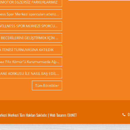
OMOTOR EGZERSİZ PARKURLARIMIZ
Wellness Spor Merkezi sporcuları atletizm çalışmalarına başladılar
İED WELLNESS SPOR MERKEZİ SPORCULARI
SPOR BECERİLERİNİ GELİŞTİRMEK İÇİN BAHÇE PARKURLARIMIZ HAZIR
 TENİSİ TURNUVASINA KATILDIK
Sihirbaz Filiz Kömür'ü Kurumumuzda Ağırladık
HASTANE KORKUSU İLE NASIL BAŞ EDİLİR
Tüm Etkinlikler
0
kezi Merkezi Tüm Hakları Saklıdır. |
Web Tasarım
ElitNET