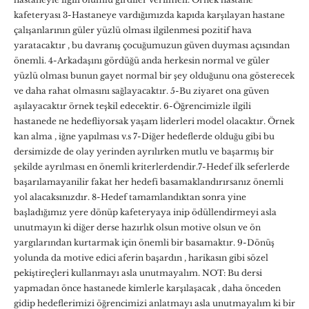
kafeteryası 3-Hastaneye vardığımızda kapıda karşılayan hastane
çalışanlarının güler yüzlü olması ilgilenmesi pozitif hava
yaratacaktır , bu davranış çocuğumuzun güven duyması açısından
önemli. 4-Arkadaşını gördüğü anda herkesin normal ve güler
yüzlü olması bunun gayet normal bir şey olduğunu ona gösterecek
ve daha rahat olmasını sağlayacaktır. 5-Bu ziyaret ona güven
aşılayacaktır örnek teşkil edecektir. 6-Öğrencimizle ilgili
hastanede ne hedefliyorsak yaşam liderleri model olacaktır. Örnek
kan alma , iğne yapılması v.s 7-Diğer hedeflerde olduğu gibi bu
dersimizde de olay yerinden ayrılırken mutlu ve başarmış bir
şekilde ayrılması en önemli kriterlerdendir.7-Hedef ilk seferlerde
başarılamayanilir fakat her hedefi basamaklandırırsanız önemli
yol alacaksınızdır. 8-Hedef tamamlandıktan sonra yine
başladığımız yere dönüp kafeteryaya inip ödüllendirmeyi asla
unutmayın ki diğer derse hazırlık olsun motive olsun ve ön
yargılarından kurtarmak için önemli bir basamaktır. 9-Dönüş
yolunda da motive edici aferin başardın , harikasın gibi sözel
pekiştireçleri kullanmayı asla unutmayalım. NOT: Bu dersi
yapmadan önce hastanede kimlerle karşılaşacak , daha önceden
gidip hedeflerimizi öğrencimizi anlatmayı asla unutmayalım ki bir